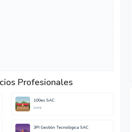
cios Profesionales
100es SAC
Lima
3PI Gestiòn Tecnològica SAC