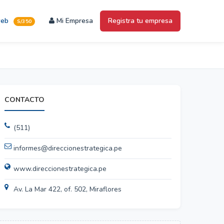
web
Mi Empresa
Registra tu empresa
S/350
CONTACTO
(511)
informes@direccionestrategica.pe
www.direccionestrategica.pe
Av. La Mar 422, of. 502, Miraflores