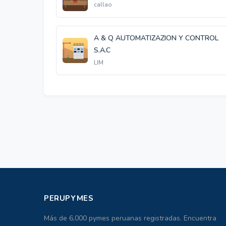
callao
A & Q AUTOMATIZAZION Y CONTROL
S.A.C
LIM
PERUPYMES
Más de 6,000 pymes peruanas registradas. Encuentra