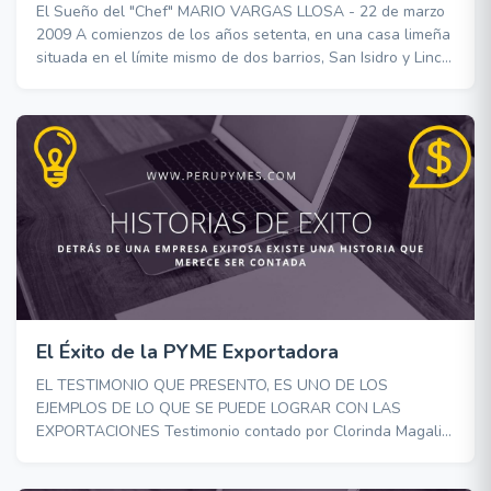
El Sueño del "Chef" MARIO VARGAS LLOSA - 22 de marzo
2009 A comienzos de los años setenta, en una casa limeña
situada en el límite mismo de dos barrios, San Isidro y Lince,
donde se codeaban la pituquería y el pueblo, un niño de
pocos años solía meterse a la cocina para escapar de sus
cuatro hermanas mayores y los galanes que venían a
visitarlas. La cocinera le había tomado
El Éxito de la PYME Exportadora
EL TESTIMONIO QUE PRESENTO, ES UNO DE LOS
EJEMPLOS DE LO QUE SE PUEDE LOGRAR CON LAS
EXPORTACIONES Testimonio contado por Clorinda Magali
Castillo Nima, Piurana. Fuente :
http://www.mypeperu.gob.pe