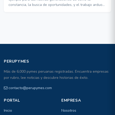
constancia, la busca de oportunidades, y el trabajo arduo
sirven para construir empresas de exito
PERUPYMES
Más de 6,000 pymes peruanas registradas. Encuentra empresas
por rubro, lee noticias y descubre historias de éxito.
contacto@perupymes.com
PORTAL
EMPRESA
Inicio
Nosotros