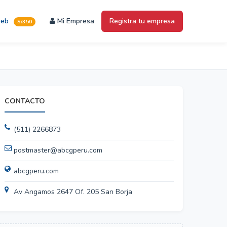
web
Mi Empresa
Registra tu empresa
S/350
CONTACTO
(511) 2266873
postmaster@abcgperu.com
abcgperu.com
Av Angamos 2647 Of. 205 San Borja