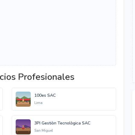
cios Profesionales
100es SAC
Lima
3PI Gestiòn Tecnològica SAC
San Miguel