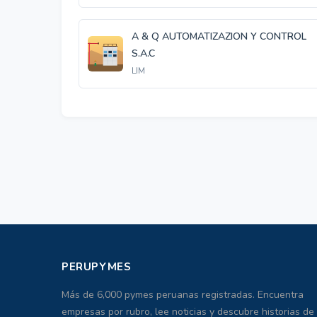
A & Q AUTOMATIZAZION Y CONTROL
S.A.C
LIM
PERUPYMES
Más de 6,000 pymes peruanas registradas. Encuentra
empresas por rubro, lee noticias y descubre historias de