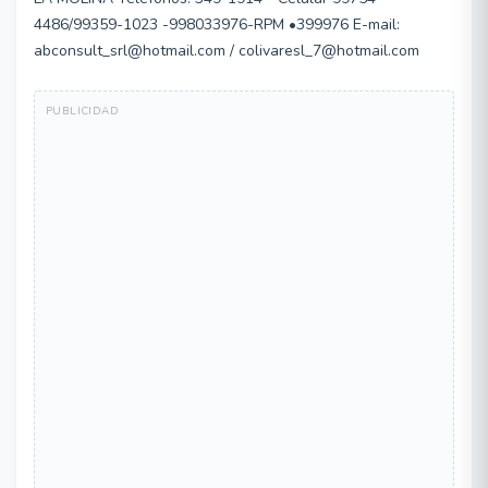
4486/99359-1023 -998033976-RPM •399976 E-mail:
abconsult_srl@hotmail.com / colivaresl_7@hotmail.com