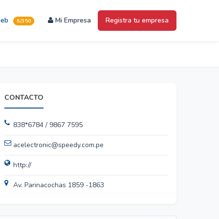
web
Mi Empresa
Registra tu empresa
S/350
CONTACTO
838*6784 / 9867 7595
acelectronic@speedy.com.pe
http://
Av. Parinacochas 1859 -1863