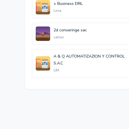
+ Business EIRL
Lima
2d conseringe sac
callao
A & Q AUTOMATIZAZION Y CONTROL
S.A.C
LIM