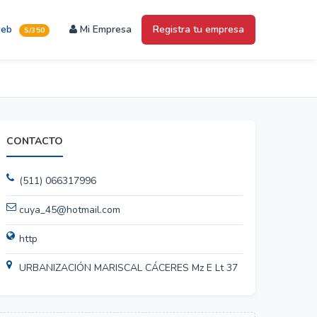
web
Mi Empresa
Registra tu empresa
S/350
CONTACTO
(511) 066317996
cuya_45@hotmail.com
http
URBANIZACIÓN MARISCAL CÁCERES Mz E Lt 37