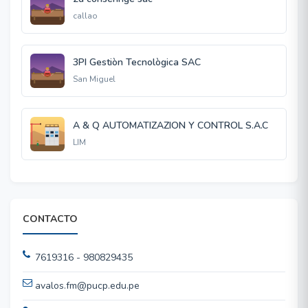
callao
3PI Gestiòn Tecnològica SAC
San Miguel
A & Q AUTOMATIZAZION Y CONTROL S.A.C
LIM
CONTACTO
7619316 - 980829435
avalos.fm@pucp.edu.pe