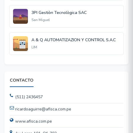
3PI Gestiòn Tecnològica SAC
San Miguel
A & Q AUTOMATIZAZION Y CONTROL S.A.C
LIM
CONTACTO
(511) 2436457
ricardoaguirre@afisca.com.pe
www.afisca.com.pe