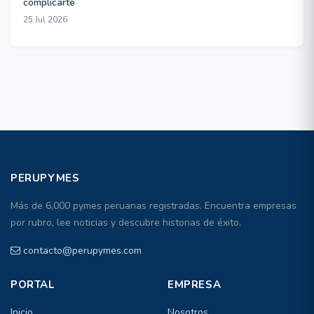
complicarte
25 Jul 2026
PERUPYMES
Más de 6,000 pymes peruanas registradas. Encuentra empresas
por rubro, lee noticias y descubre historias de éxito.
contacto@perupymes.com
PORTAL
EMPRESA
Inicio
Nosotros