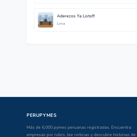
Aderezos Ya Listo!!!
Lima
PERUPYMES
Más de 6,000 pymes peruanas registradas. Encuentra
empresas por rubro, lee noticias y descubre historias de