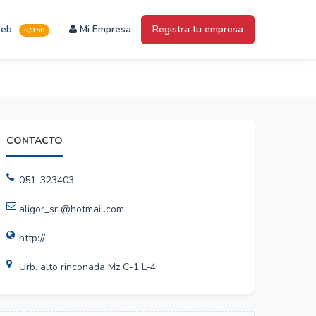
web
Mi Empresa
Registra tu empresa
S/350
CONTACTO
051-323403
aligor_srl@hotmail.com
http://
Urb. alto rinconada Mz C-1 L-4