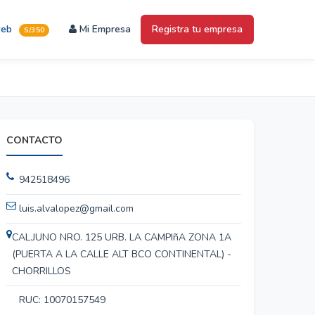
web
Mi Empresa
Registra tu empresa
S/350
CONTACTO
942518496
luis.alvalopez@gmail.com
CAL.JUNO NRO. 125 URB. LA CAMPIñA ZONA 1A
(PUERTA A LA CALLE ALT BCO CONTINENTAL) -
CHORRILLOS
RUC: 10070157549