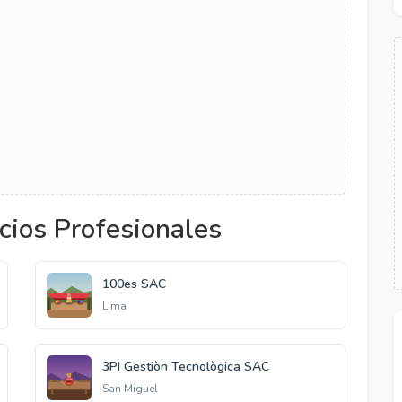
cios Profesionales
100es SAC
Lima
3PI Gestiòn Tecnològica SAC
San Miguel