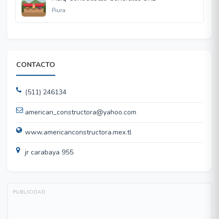
Piura
CONTACTO
(511) 246134
american_constructora@yahoo.com
www.americanconstructora.mex.tl
jr carabaya 955