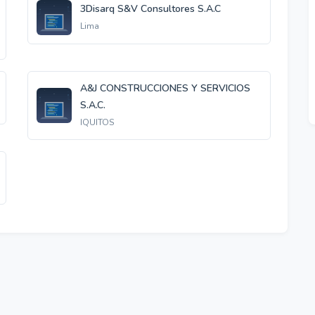
3Disarq S&V Consultores S.A.C
Lima
A&J CONSTRUCCIONES Y SERVICIOS
S.A.C.
IQUITOS