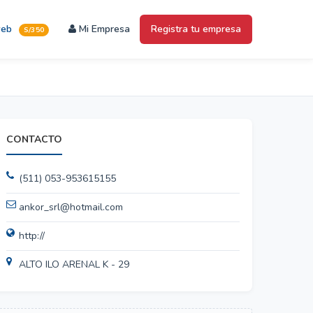
web
Mi Empresa
Registra tu empresa
S/350
CONTACTO
(511) 053-953615155
ankor_srl@hotmail.com
http://
ALTO ILO ARENAL K - 29