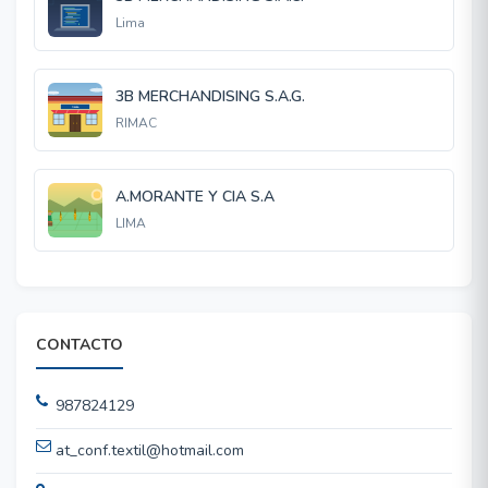
Lima
3B MERCHANDISING S.A.G.
RIMAC
A.MORANTE Y CIA S.A
LIMA
CONTACTO
987824129
at_conf.textil@hotmail.com