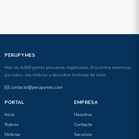
PERUPYMES
Más de 6,000 pymes peruanas registradas. Encuentra empresas
por rubro, lee noticias y descubre historias de éxito.
contacto@perupymes.com
PORTAL
EMPRESA
Inicio
Nosotros
Rubros
Contacto
Noticias
Servicios