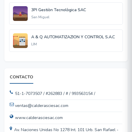
3PI Gestiòn Tecnològica SAC
San Miguel
A & Q AUTOMATIZAZION Y CONTROL S.A.C
LIM
CONTACTO
51-1-7073507 / #262883 / # / 993563154 /
ventas@calderasciesac.com
www.calderasciesac.com
Av. Naciones Unidas No 1278 Int. 101 Urb. San Rafael -