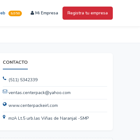
web
Mi Empresa
Registra tu empresa
S/350
CONTACTO
(511) 5342339
ventas.centerpack@yahoo.com
www.centerpackeirl.com
mzA Lt.5 urb.las Viñas de Naranjal -SMP