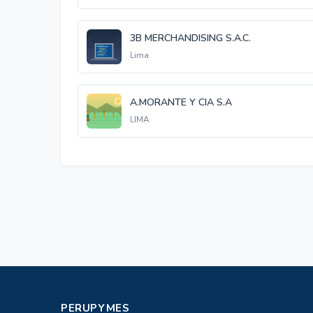
3B MERCHANDISING S.A.C.
Lima
A.MORANTE Y CIA S.A
LIMA
PERUPYMES