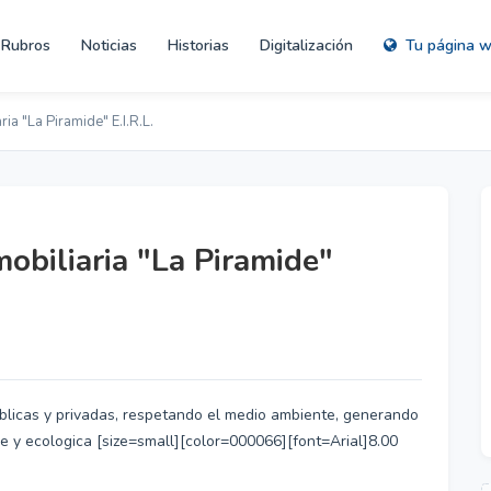
Rubros
Noticias
Historias
Digitalización
Tu página 
ia "La Piramide" E.I.R.L.
mobiliaria "La Piramide"
blicas y privadas, respetando el medio ambiente, generando
ble y ecologica [size=small][color=000066][font=Arial]8.00