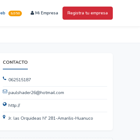
web
Mi Empresa
Registra tu empresa
S/350
CONTACTO
062515187
paulshader26@hotmail.com
http://
Jr. las Orquideas Nº 281-Amarilis-Huanuco