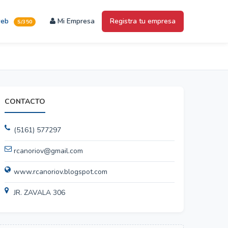
web
Mi Empresa
Registra tu empresa
S/350
CONTACTO
(5161) 577297
rcanoriov@gmail.com
www.rcanoriov.blogspot.com
JR. ZAVALA 306