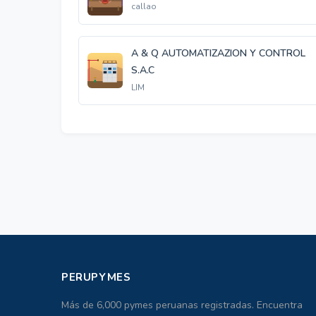
callao
A & Q AUTOMATIZAZION Y CONTROL
S.A.C
LIM
PERUPYMES
Más de 6,000 pymes peruanas registradas. Encuentra