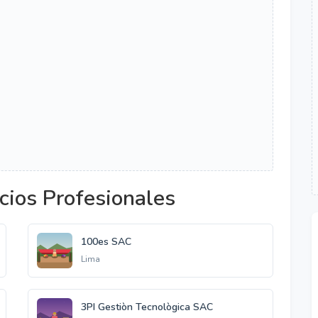
cios Profesionales
100es SAC
Lima
3PI Gestiòn Tecnològica SAC