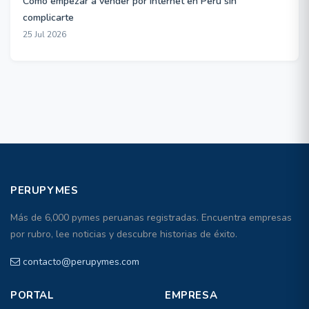
Cómo empezar a vender por internet en Perú sin
complicarte
25 Jul 2026
PERUPYMES
Más de 6,000 pymes peruanas registradas. Encuentra empresas
por rubro, lee noticias y descubre historias de éxito.
contacto@perupymes.com
PORTAL
EMPRESA