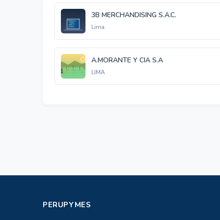
3B MERCHANDISING S.A.C.
Lima
A.MORANTE Y CIA S.A
LIMA
PERUPYMES