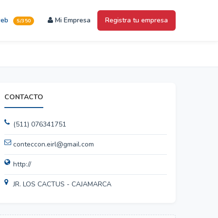
web
Mi Empresa
Registra tu empresa
S/350
CONTACTO
(511) 076341751
conteccon.eirl@gmail.com
http://
JR. LOS CACTUS - CAJAMARCA