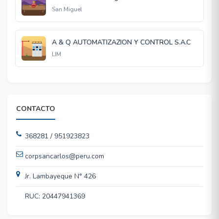
San Miguel
A & Q AUTOMATIZAZION Y CONTROL S.A.C
LIM
CONTACTO
368281 / 951923823
corpsancarlos@peru.com
Jr. Lambayeque N° 426
RUC: 20447941369