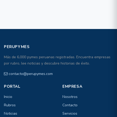
PERUPYMES
Más de 6,000 pymes peruanas registradas. Encuentra empresas
por rubro, lee noticias y descubre historias de éxito.
contacto@perupymes.com
PORTAL
EMPRESA
Inicio
Nosotros
Rubros
Contacto
Noticias
Servicios