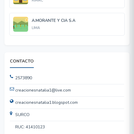
RIMAC
A.MORANTE Y CIA S.A
LIMA
CONTACTO
2573890
creacionesnatalia1@live.com
creacionesnatalia1.blogspot.com
SURCO
RUC: 41410123