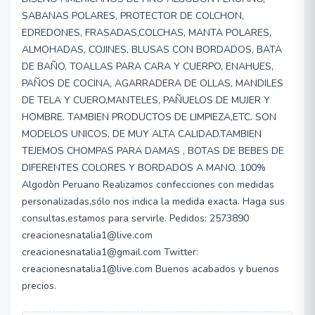
SABANAS POLARES, PROTECTOR DE COLCHON,
EDREDONES, FRASADAS,COLCHAS, MANTA POLARES,
ALMOHADAS, COJINES, BLUSAS CON BORDADOS, BATA
DE BAÑO, TOALLAS PARA CARA Y CUERPO, ENAHUES,
PAÑOS DE COCINA, AGARRADERA DE OLLAS, MANDILES
DE TELA Y CUERO,MANTELES, PAÑUELOS DE MUJER Y
HOMBRE. TAMBIEN PRODUCTOS DE LIMPIEZA,ETC. SON
MODELOS UNICOS, DE MUY ALTA CALIDAD.TAMBIEN
TEJEMOS CHOMPAS PARA DAMAS , BOTAS DE BEBES DE
DIFERENTES COLORES Y BORDADOS A MANO. 100%
Algodòn Peruano Realizamos confecciones con medidas
personalizadas,sólo nos indica la medida exacta. Haga sus
consultas,estamos para servirle. Pedidos: 2573890
creacionesnatalia1@live.com
creacionesnatalia1@gmail.com Twitter:
creacionesnatalia1@live.com Buenos acabados y buenos
precios.