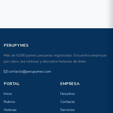
PERUPYMES
Más de 6,000 pymes peruanas registradas. Encuentra empresas
por rubro, lee noticias y descubre historias de éxito.
contacto@perupymes.com
PORTAL
EMPRESA
Inicio
Nosotros
Rubros
Contacto
Noticias
Servicios