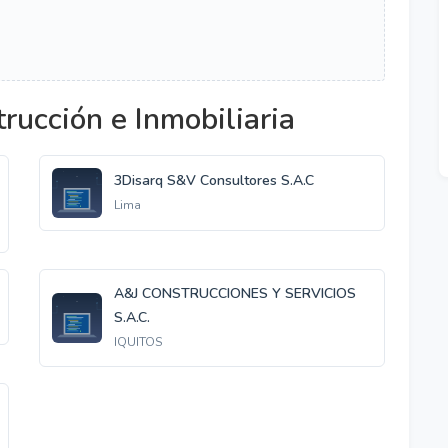
rucción e Inmobiliaria
3Disarq S&V Consultores S.A.C
Lima
A&J CONSTRUCCIONES Y SERVICIOS
S.A.C.
IQUITOS