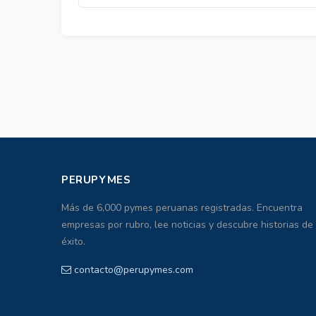
PERUPYMES
Más de 6,000 pymes peruanas registradas. Encuentra
empresas por rubro, lee noticias y descubre historias de
éxito.
contacto@perupymes.com