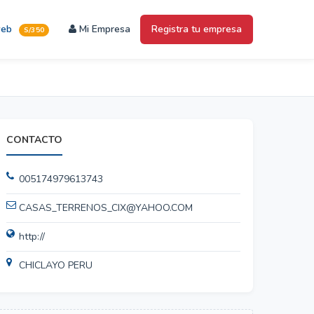
web
Mi Empresa
Registra tu empresa
S/350
CONTACTO
005174979613743
CASAS_TERRENOS_CIX@YAHOO.COM
http://
CHICLAYO PERU