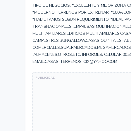
TIPO DE NEGOCIOS. *EXCELENTE Y MEJOR ZONA C
*MODERNO TERRENOS POR EXTRENAR. *100%COME
*HABILITAMOS SEGUN REQUERIMIENTO. *IDEAL P
TRANSNACIONALES ,EMPRESAS MULTINACIONALES
MULTIFAMILIARES,EDIFICIOS MULTIFAMILIARES,C
CAMPESTRES,BUNGALLOW,CASAS QUINTA,ESTABL
COMERCIALES,SUPERMERCADOS,MEGAMERCADOS
,ALMACENES,OTROS,ETC. INFORMES: CELULAR:005
EMAIL:CASAS_TERRENOS_CIX@YAHOO.COM