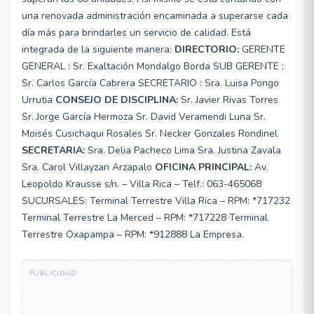
una renovada administración encaminada a superarse cada
día más para brindarles un servicio de calidad. Está
integrada de la siguiente manera:
DIRECTORIO:
GERENTE
GENERAL : Sr. Exaltación Mondalgo Borda SUB GERENTE :
Sr. Carlos García Cabrera SECRETARIO : Sra. Luisa Pongo
Urrutia
CONSEJO DE DISCIPLINA:
Sr. Javier Rivas Torres
Sr. Jorge García Hermoza Sr. David Veramendi Luna Sr.
Moisés Cusichaqui Rosales Sr. Necker Gonzales Rondinel
SECRETARIA:
Sra. Delia Pacheco Lima Sra. Justina Zavala
Sra. Carol Villayzan Arzapalo
OFICINA PRINCIPAL:
Av.
Leopoldo Krausse s/n. – Villa Rica – Telf.: 063-465068
SUCURSALES: Terminal Terrestre Villa Rica – RPM: *717232
Terminal Terrestre La Merced – RPM: *717228 Terminal
Terrestre Oxapampa – RPM: *912888 La Empresa.