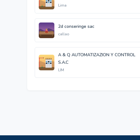
Lima
2d conseringe sac
callao
A & Q AUTOMATIZAZION Y CONTROL
S.A.C
LIM