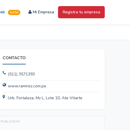
web
Mi Empresa
Registra tu empresa
S/350
CONTACTO
(511) 3571393
www.ramirez.com.pe
Urb. Fortaleza, Mz L, Lote 10, Ate Vitarte