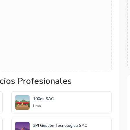
cios Profesionales
100es SAC
Lima
3PI Gestiòn Tecnològica SAC