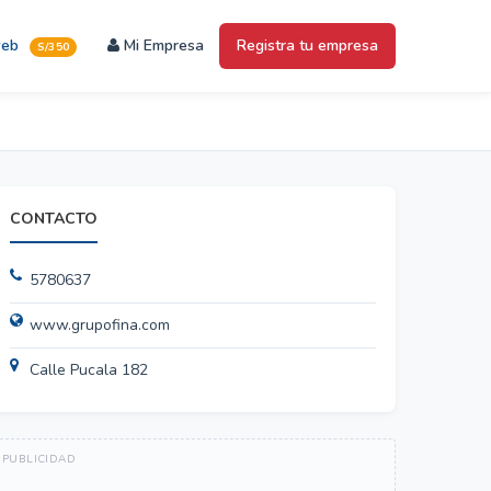
web
Mi Empresa
Registra tu empresa
S/350
CONTACTO
5780637
www.grupofina.com
Calle Pucala 182