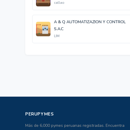
callao
A & Q AUTOMATIZAZION Y CONTROL
S.A.C
LIM
PERUPYMES
Más de 6,000 pymes peruanas registradas. Encuentra