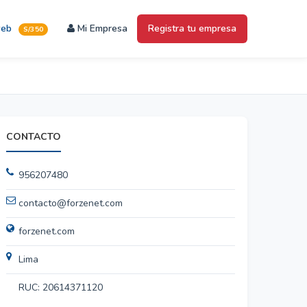
web
Mi Empresa
Registra tu empresa
S/350
CONTACTO
956207480
contacto@forzenet.com
forzenet.com
Lima
RUC: 20614371120