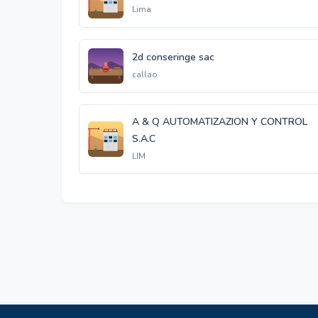
Lima
2d conseringe sac
callao
A & Q AUTOMATIZAZION Y CONTROL
S.A.C
LIM