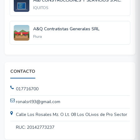
A&J CONSTRUCCIONES Y SERVICIOS S.A.C.
IQUITOS
A&Q Contratistas Generales SRL
Piura
CONTACTO
017716700
ronalsrl93@gmail.com
Calle Los Rosales Mz. O Lt. 08 Los OLivos de Pro Sector
RUC: 20142773237