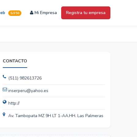
web
Mi Empresa
Registra tu empresa
S/350
CONTACTO
(511) 982613726
inserperu@yahoo.es
http://
Av. Tambopata MZ 9H LT 1-AA.HH. Las Palmeras