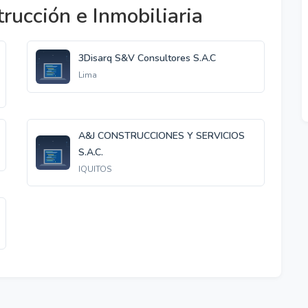
rucción e Inmobiliaria
3Disarq S&V Consultores S.A.C
Lima
A&J CONSTRUCCIONES Y SERVICIOS
S.A.C.
IQUITOS