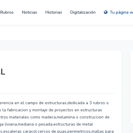
Rubros
Noticias
Historias
Digitalización
Tu página 
.L
encia en el campo de estructuras,dedicada a 3 rubros o
la fabricacion y montaje de proyectos en estructuras
 otros materiales como madera,melamina o construccion de
rga liviana,mediana o pesada,estructuras de metal
s,escaleras caracol.cercos de puas,perimetricos,mallas para