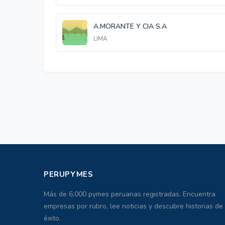
A.MORANTE Y CIA S.A
LIMA
PERUPYMES
Más de 6,000 pymes peruanas registradas. Encuentra
empresas por rubro, lee noticias y descubre historias de
éxito.