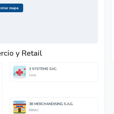
trar mapa
cio y Retail
3 SYSTEMS SAC.
Lima
3B MERCHANDISING S.A.G.
RIMAC