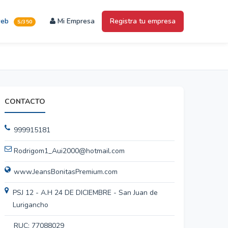
web
Mi Empresa
Registra tu empresa
S/350
CONTACTO
999915181
Rodrigom1_Aui2000@hotmail.com
www.JeansBonitasPremium.com
PSJ 12 - A.H 24 DE DICIEMBRE - San Juan de
Lurigancho
RUC: 77088029