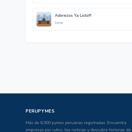
Aderezos Ya Listo!!!
Lima
PERUPYMES
Más de 6,000 pymes peruanas registradas. Encuentra
empresas por rubro, lee noticias y descubre historias de