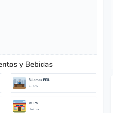
entos y Bebidas
3Llamas EIRL
Cusco
ACPA
Huánuco