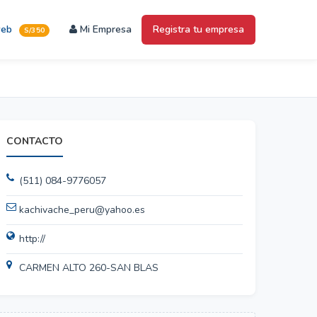
web
Mi Empresa
Registra tu empresa
S/350
CONTACTO
(511) 084-9776057
kachivache_peru@yahoo.es
http://
CARMEN ALTO 260-SAN BLAS