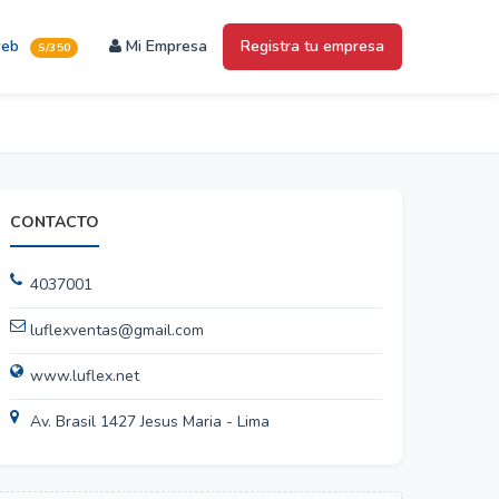
web
Mi Empresa
Registra tu empresa
S/350
CONTACTO
4037001
luflexventas@gmail.com
www.luflex.net
Av. Brasil 1427 Jesus Maria - Lima