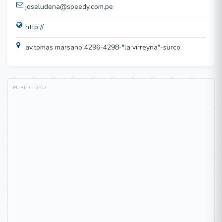
joseludena@speedy.com.pe
http://
av.tomas marsano 4296-4298-"la virreyna"-surco