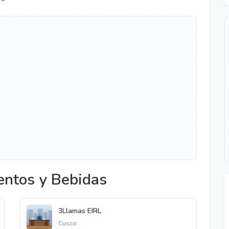
entos y Bebidas
3Llamas EIRL
Cusco