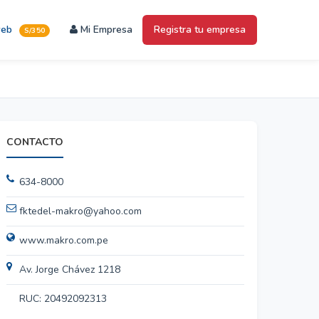
web
Mi Empresa
Registra tu empresa
S/350
CONTACTO
634-8000
fktedel-makro@yahoo.com
www.makro.com.pe
Av. Jorge Chávez 1218
RUC: 20492092313