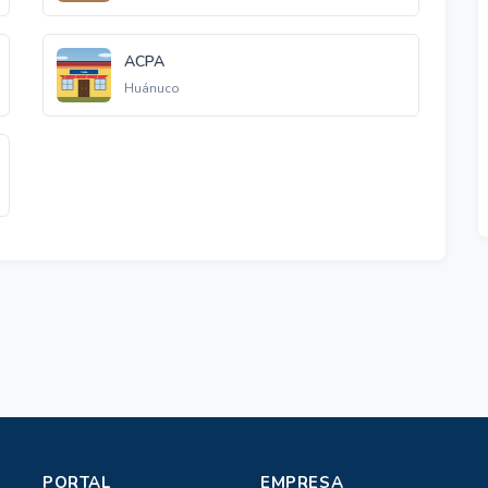
ACPA
Huánuco
PORTAL
EMPRESA