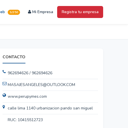
web
Mi Empresa
Registra tu empresa
S/350
CONTACTO
962694626 / 962694626
MASAJESANGELES@OUTLOOK.COM
www.perupymes.com
calle lima 1140 urbanizacion pando san miguel
RUC: 10415512723