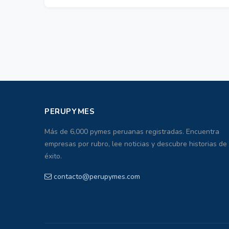
PERUPYMES
Más de 6,000 pymes peruanas registradas. Encuentra
empresas por rubro, lee noticias y descubre historias de
éxito.
contacto@perupymes.com