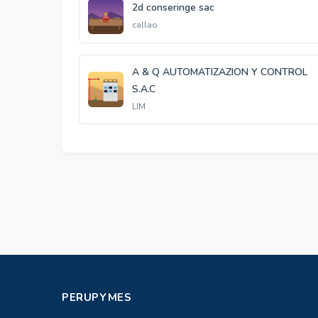
2d conseringe sac
callao
A & Q AUTOMATIZAZION Y CONTROL
S.A.C
LIM
PERUPYMES