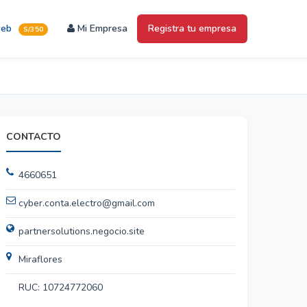
web
Mi Empresa
Registra tu empresa
S/350
CONTACTO
4660651
cyber.conta.electro@gmail.com
partnersolutions.negocio.site
Miraflores
RUC: 10724772060