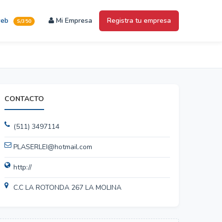
web
Mi Empresa
Registra tu empresa
S/350
CONTACTO
(511) 3497114
PLASERLEI@hotmail.com
http://
C.C LA ROTONDA 267 LA MOLINA