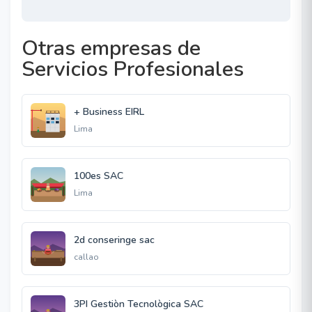
Otras empresas de
Servicios Profesionales
+ Business EIRL
Lima
100es SAC
Lima
2d conseringe sac
callao
3PI Gestiòn Tecnològica SAC