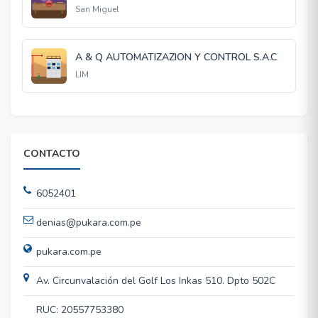
San Miguel
A & Q AUTOMATIZAZION Y CONTROL S.A.C
LIM
CONTACTO
6052401
denias@pukara.com.pe
pukara.com.pe
Av. Circunvalación del Golf Los Inkas 510. Dpto 502C
RUC: 20557753380