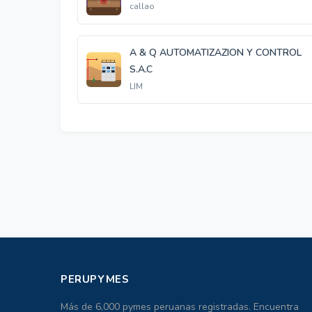
callao
A & Q AUTOMATIZAZION Y CONTROL
S.A.C
LIM
PERUPYMES
Más de 6,000 pymes peruanas registradas. Encuentra