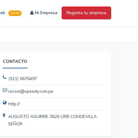
web
Mi Empresa
Registra tu empresa
S/350
CONTACTO
(511) 5676497
recsol@speedy.com.pe
http://
AUGUSTO AGUIRRE 3626 URB CONDEVILLA
SEÑOR