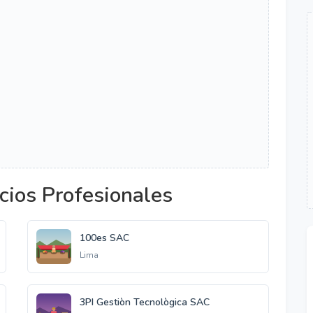
cios Profesionales
100es SAC
Lima
3PI Gestiòn Tecnològica SAC