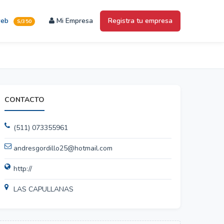
web
Mi Empresa
Registra tu empresa
S/350
CONTACTO
(511) 073355961
andresgordillo25@hotmail.com
http://
LAS CAPULLANAS