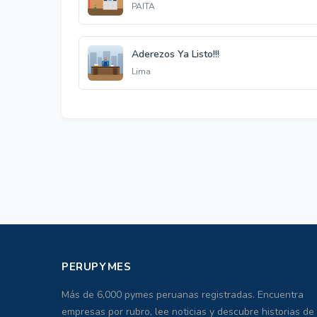
PAITA
Aderezos Ya Listo!!!
Lima
PERUPYMES
Más de 6,000 pymes peruanas registradas. Encuentra
empresas por rubro, lee noticias y descubre historias de