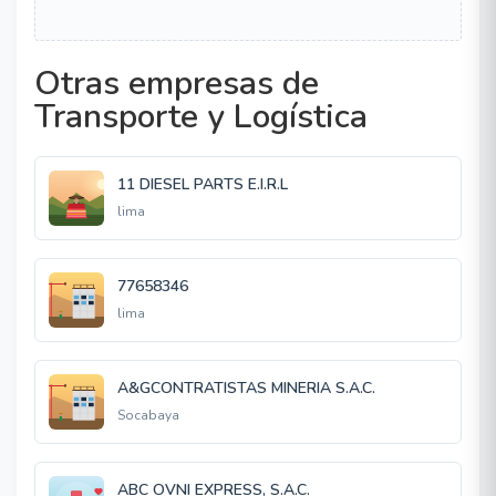
Otras empresas de
Transporte y Logística
11 DIESEL PARTS E.I.R.L
lima
77658346
lima
A&GCONTRATISTAS MINERIA S.A.C.
Socabaya
ABC OVNI EXPRESS, S.A.C.