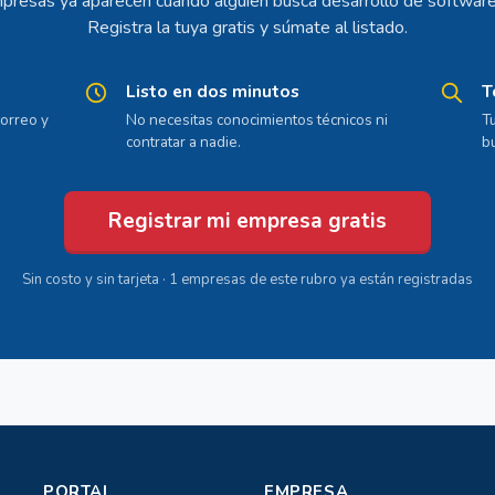
presas ya aparecen cuando alguien busca desarrollo de software
Registra la tuya gratis y súmate al listado.
Listo en dos minutos
T
orreo y
No necesitas conocimientos técnicos ni
T
contratar a nadie.
b
Registrar mi empresa gratis
Sin costo y sin tarjeta · 1 empresas de este rubro ya están registradas
PORTAL
EMPRESA