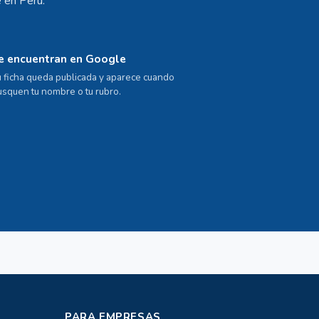
 en Perú.
e encuentran en Google
u ficha queda publicada y aparece cuando
usquen tu nombre o tu rubro.
PARA EMPRESAS