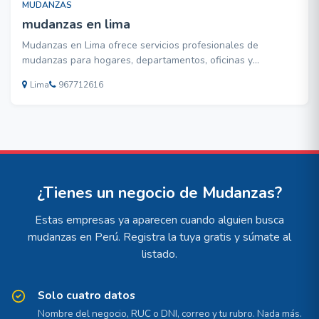
MUDANZAS
mudanzas en lima
Mudanzas en Lima ofrece servicios profesionales de
mudanzas para hogares, departamentos, oficinas y
empresas. Realizamos mudanzas locales, nacionales y
Lima
967712616
servicio de embalaje con personal capacitado, atención
puntual y traslados seguros en Lima Metropolitana.
¿Tienes un negocio de Mudanzas?
Estas empresas ya aparecen cuando alguien busca
mudanzas en Perú. Registra la tuya gratis y súmate al
listado.
Solo cuatro datos
Nombre del negocio, RUC o DNI, correo y tu rubro. Nada más.