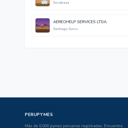
Socabaya
AEREOHELP SERVICES LTDA
Santiago Surco
PERUPYMES
Más de 6,000 pymes peruanas registradas. Encuentra