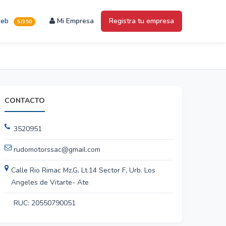
web
Mi Empresa
Registra tu empresa
S/350
CONTACTO
3520951
rudomotorssac@gmail.com
Calle Rio Rimac Mz.G, Lt.14 Sector F, Urb. Los
Angeles de Vitarte- Ate
RUC: 20550790051