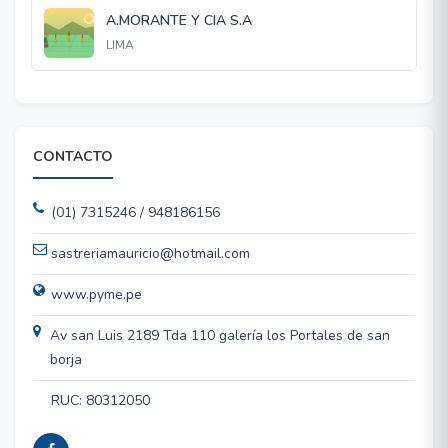
A.MORANTE Y CIA S.A
LIMA
CONTACTO
(01) 7315246 / 948186156
sastreriamauricio@hotmail.com
www.pyme.pe
Av san Luis 2189 Tda 110 galería los Portales de san
borja
RUC: 80312050