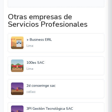
Otras empresas de
Servicios Profesionales
+ Business EIRL
Lima
100es SAC
Lima
2d conseringe sac
callao
3PI Gestiòn Tecnològica SAC