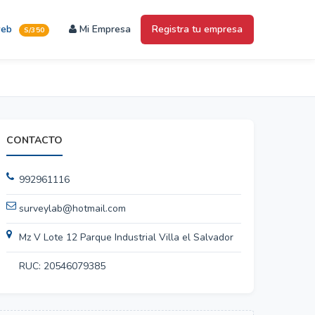
web
Mi Empresa
Registra tu empresa
S/350
CONTACTO
992961116
surveylab@hotmail.com
Mz V Lote 12 Parque Industrial Villa el Salvador
RUC: 20546079385