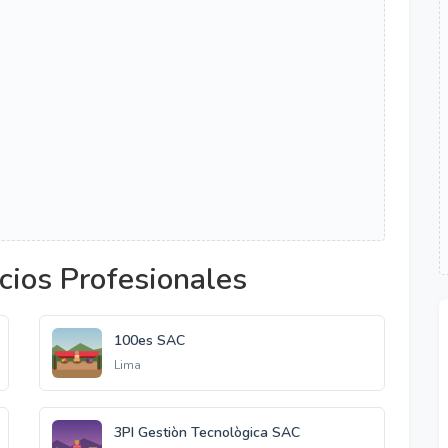
cios Profesionales
100es SAC
Lima
3PI Gestiòn Tecnològica SAC