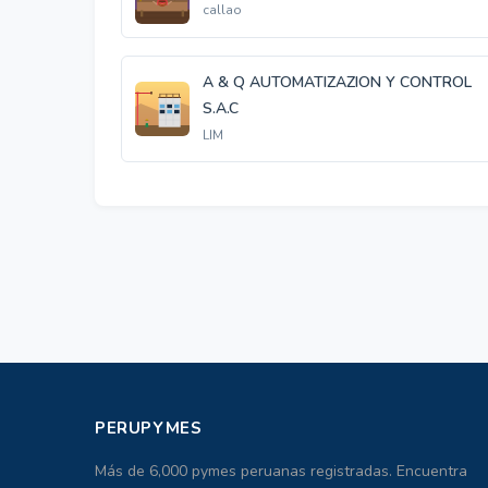
callao
A & Q AUTOMATIZAZION Y CONTROL
S.A.C
LIM
PERUPYMES
Más de 6,000 pymes peruanas registradas. Encuentra